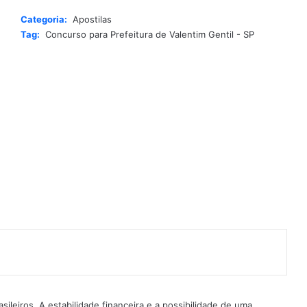
r
Categoria:
Apostilas
n
Tag:
Concurso para Prefeitura de Valentim Gentil - SP
a
t
i
v
e
:
ileiros. A estabilidade financeira e a possibilidade de uma