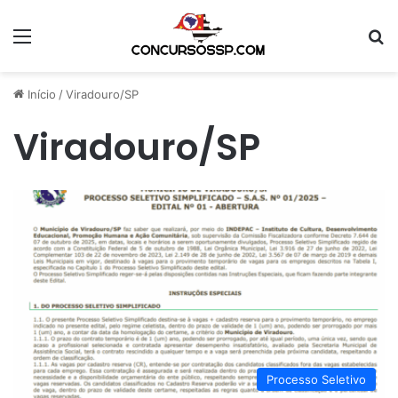
Menu
Pr
Início
/
Viradouro/SP
Viradouro/SP
Processo Seletivo