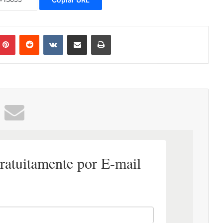
mblr
Pinterest
Reddit
VK
Compartilhar via e-mail
Imprimir