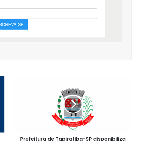
Prefeitura
de
Tapiratiba-
SP
disponibiliza
vagas
com
salário
de
Prefeitura de Tapiratiba-SP disponibiliza
R$