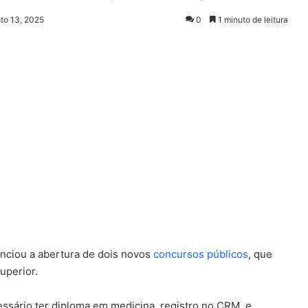
to 13, 2025
0
1 minuto de leitura
unciou a abertura de dois novos
concursos públicos
, que
uperior.
essário ter diploma em medicina, registro no CRM, e