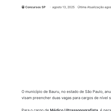
Concursos SP
agosto 13, 2025
Última Atualização agos
O município de Bauru, no estado de São Paulo, an
visam preencher duas vagas para cargos de nível s
Para o cargo de
Médico Ultrassonografista
, é nec