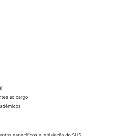
a)
ntes ao cargo
cadêmicos
ntos específicos e legislação do SUS