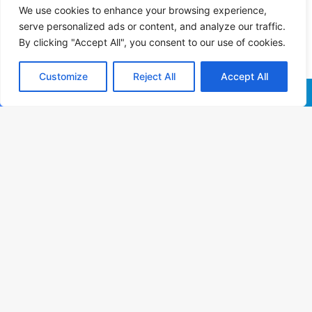
We use cookies to enhance your browsing experience,
serve personalized ads or content, and analyze our traffic.
By clicking "Accept All", you consent to our use of cookies.
Customize
Reject All
Accept All
Facebook
X
WhatsApp
Telegram
B
Vo
a
t