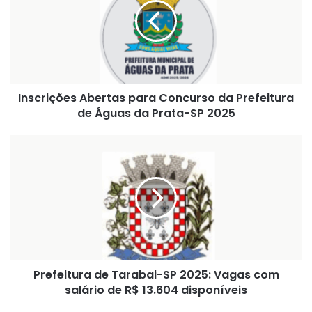
Concurso
da
Prefeitura
de
Águas
da
Inscrições Abertas para Concurso da Prefeitura
Prata-
SP
de Águas da Prata-SP 2025
2025
Prefeitura
de
Tarabai-
SP
2025:
Vagas
com
salário
de
Prefeitura de Tarabai-SP 2025: Vagas com
R$
13.604
salário de R$ 13.604 disponíveis
disponíveis