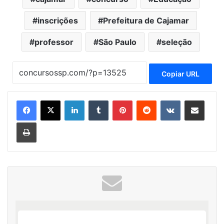
inscrições
Prefeitura de Cajamar
professor
São Paulo
seleção
Copiar URL
Linkedin
Tumblr
Pinterest
Reddit
VK
Compartilhar via e-mail
Imprimir