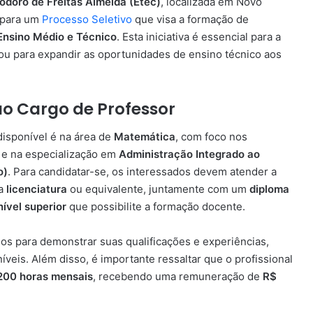
odoro de Freitas Almeida (Etec)
, localizada em Novo
s para um
Processo Seletivo
que visa a formação de
Ensino Médio e Técnico
. Esta iniciativa é essencial para a
ou para expandir as oportunidades de ensino técnico aos
ao Cargo de Professor
disponível é na área de
Matemática
, com foco nos
e na especialização em
Administração Integrado ao
o)
. Para candidatar-se, os interessados devem atender a
ma
licenciatura
ou equivalente, juntamente com um
diploma
nível superior
que possibilite a formação docente.
os para demonstrar suas qualificações e experiências,
veis. Além disso, é importante ressaltar que o profissional
200 horas mensais
, recebendo uma remuneração de
R$