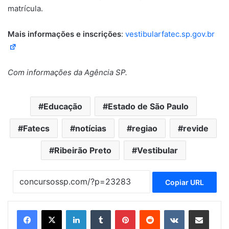
matrícula.
Mais informações e inscrições
:
vestibularfatec.sp.gov.br
Com informações da Agência SP.
Educação
Estado de São Paulo
Fatecs
notícias
regiao
revide
Ribeirão Preto
Vestibular
Copiar URL
Linkedin
Tumblr
Pinterest
Reddit
VK
Compartilhar via e-mail