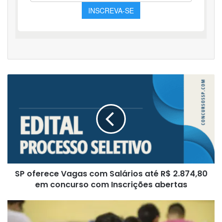
SP
oferece
Vagas
com
Salários
até
R$
2.874,80
em
SP oferece Vagas com Salários até R$ 2.874,80
concurso
com
em concurso com Inscrições abertas
Inscrições
abertas
Inscreva-
se