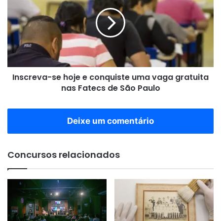
hoje
e
conquiste
uma
vaga
gratuita
nas
Inscreva-se hoje e conquiste uma vaga gratuita
Fatecs
de
nas Fatecs de São Paulo
São
Paulo
Deixe um comentário
Concursos relacionados