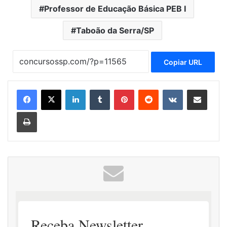
Professor de Educação Básica PEB I
Taboão da Serra/SP
Copiar URL
Linkedin
Tumblr
Pinterest
Reddit
VK
Compartilhar via e-mail
Imprimir