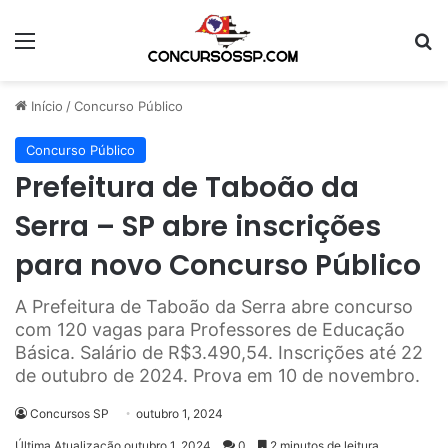
Menu
Pr
Início
/
Concurso Público
Concurso Público
Prefeitura de Taboão da
Serra – SP abre inscrições
para novo Concurso Público
A Prefeitura de Taboão da Serra abre concurso
com 120 vagas para Professores de Educação
Básica. Salário de R$3.490,54. Inscrições até 22
de outubro de 2024. Prova em 10 de novembro.
Concursos SP
outubro 1, 2024
Última Atualização outubro 1, 2024
0
2 minutos de leitura