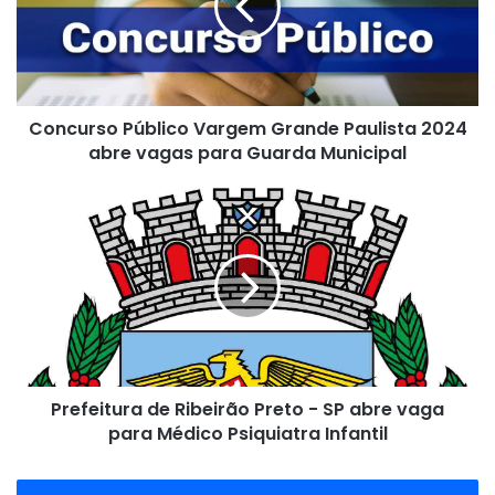
Paulista
2024
abre
vagas
para
Concurso Público Vargem Grande Paulista 2024
Guarda
Municipal
abre vagas para Guarda Municipal
Prefeitura
de
Ribeirão
Preto
-
SP
abre
vaga
para
Prefeitura de Ribeirão Preto - SP abre vaga
Médico
Psiquiatra
para Médico Psiquiatra Infantil
Infantil