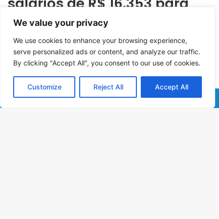
We value your privacy
We use cookies to enhance your browsing experience,
serve personalized ads or content, and analyze our traffic.
By clicking "Accept All", you consent to our use of cookies.
Customize
Reject All
Accept All
Facebook
X
WhatsApp
Telegram
B
Vo
a
t