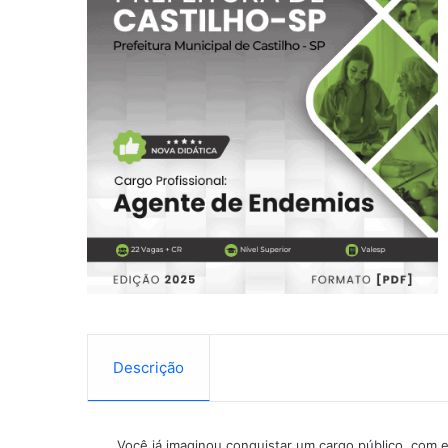
Descrição
Você já imaginou conquistar um cargo público, com 