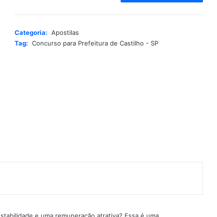
t
e
r
Categoria:
Apostilas
n
Tag:
Concurso para Prefeitura de Castilho - SP
a
t
i
v
e
:
estabilidade e uma remuneração atrativa? Essa é uma