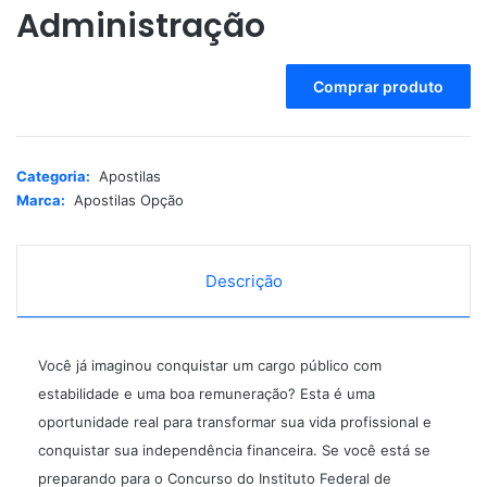
Administração
A
Comprar produto
l
t
e
r
Categoria:
Apostilas
n
Marca:
Apostilas Opção
a
t
i
Descrição
v
e
:
Você já imaginou conquistar um cargo público com
estabilidade e uma boa remuneração? Esta é uma
oportunidade real para transformar sua vida profissional e
conquistar sua independência financeira. Se você está se
preparando para o Concurso do Instituto Federal de