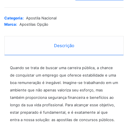
t
e
r
Categoria:
Apostila Nacional
n
Marca:
Apostilas Opção
a
t
i
Descrição
v
e
:
Quando se trata de buscar uma carreira pública, a chance
de conquistar um emprego que oferece estabilidade e uma
boa remuneração é inegável. Imagine-se trabalhando em um
ambiente que não apenas valoriza seu esforço, mas
também proporciona segurança financeira e benefícios ao
longo da sua vida profissional. Para alcançar esse objetivo,
estar preparado é fundamental, e é exatamente aí que
entra a nossa solução: as
apostilas
de
concursos públicos
.