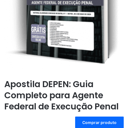
Apostila DEPEN: Guia
Completo para Agente
Federal de Execução Penal
A
Comprar produto
l