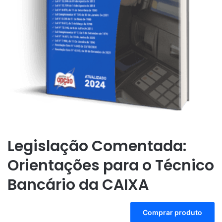
Legislação Comentada:
Orientações para o Técnico
Bancário da CAIXA
A
Comprar produto
l