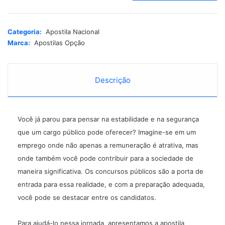
t
e
r
Categoria:
Apostila Nacional
n
Marca:
Apostilas Opção
a
t
i
Descrição
v
e
:
Você já parou para pensar na estabilidade e na segurança
que um cargo público pode oferecer? Imagine-se em um
emprego onde não apenas a remuneração é atrativa, mas
onde também você pode contribuir para a sociedade de
maneira significativa. Os
concursos públicos
são a porta de
entrada para essa realidade, e com a preparação adequada,
você pode se destacar entre os candidatos.
Para ajudá-lo nessa jornada, apresentamos a
apostila