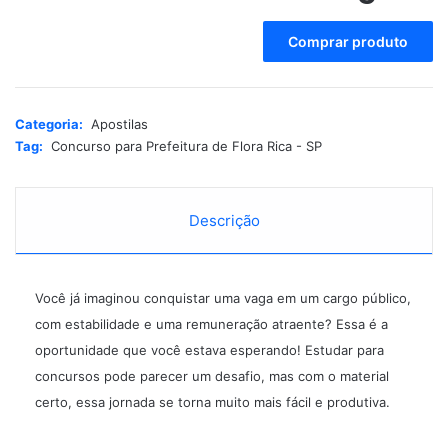
A
Comprar produto
l
t
e
r
Categoria:
Apostilas
n
Tag:
Concurso para Prefeitura de Flora Rica - SP
a
t
i
Descrição
v
e
:
Você já imaginou conquistar uma vaga em um cargo público,
com estabilidade e uma remuneração atraente? Essa é a
oportunidade que você estava esperando! Estudar para
concursos pode parecer um desafio, mas com o material
certo, essa jornada se torna muito mais fácil e produtiva.