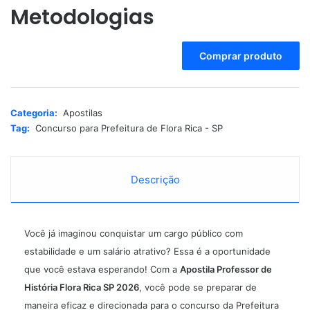
Metodologias
A
Comprar produto
l
t
e
r
Categoria:
Apostilas
n
Tag:
Concurso para Prefeitura de Flora Rica - SP
a
t
i
Descrição
v
e
:
Você já imaginou conquistar um cargo público com
estabilidade e um salário atrativo? Essa é a oportunidade
que você estava esperando! Com a
Apostila
Professor de
História Flora Rica SP 2026
, você pode se preparar de
maneira eficaz e direcionada para o concurso da Prefeitura