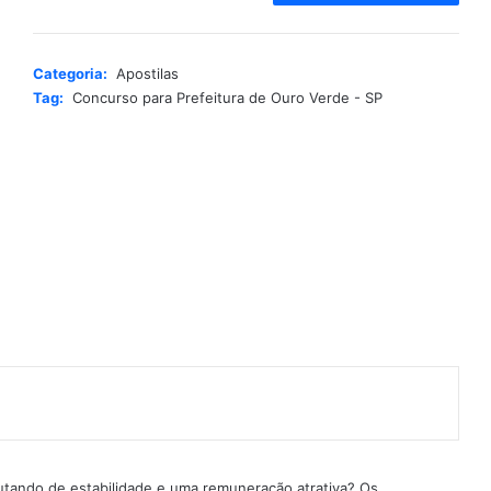
t
e
r
Categoria:
Apostilas
n
Tag:
Concurso para Prefeitura de Ouro Verde - SP
a
t
i
v
e
:
rutando de estabilidade e uma remuneração atrativa? Os