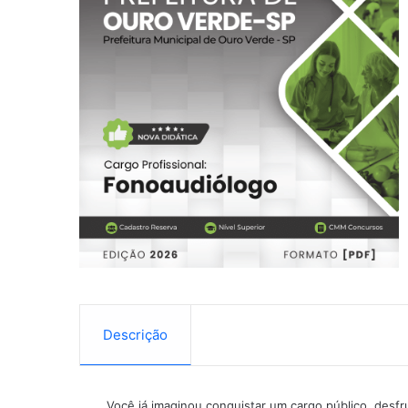
Descrição
Você já imaginou conquistar um cargo público, desf