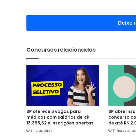
até
30
de
maio
Deixe 
Concursos relacionados
SP oferece 6 vagas para
SP abre insc
médicos com salários de R$
concurso co
13.358,52 e inscrições abertas
de até R$ 2.
8 horas atrás
11 horas atrás