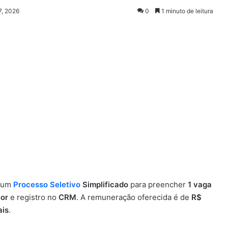
7, 2026
0
1 minuto de leitura
u um
Processo Seletivo
Simplificado
para preencher
1 vaga
ior
e registro no
CRM
. A remuneração oferecida é de
R$
ais
.