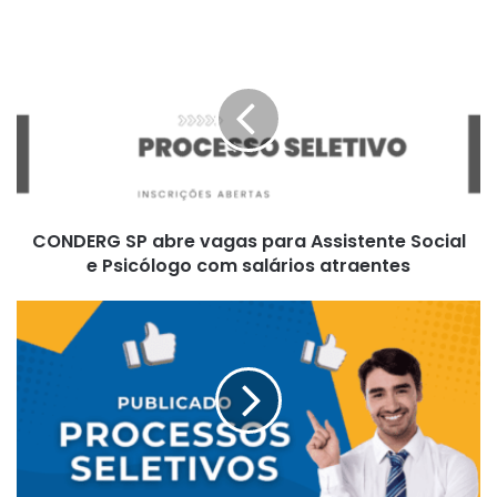
CONDERG
SP
abre
vagas
para
Assistente
Social
e
Psicólogo
CONDERG SP abre vagas para Assistente Social
com
salários
e Psicólogo com salários atraentes
atraentes
SP
abre
vagas
para
Brigadistas
e
Chefes
de
Esquadrão