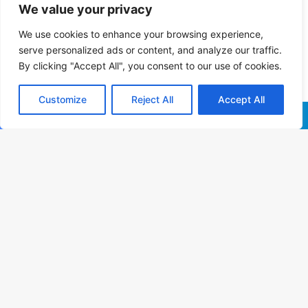
We value your privacy
We use cookies to enhance your browsing experience,
serve personalized ads or content, and analyze our traffic.
By clicking "Accept All", you consent to our use of cookies.
Customize
Reject All
Accept All
Facebook
X
WhatsApp
Telegram
B
Vo
a
t