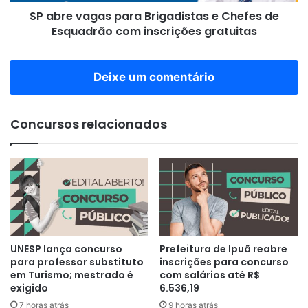
SP abre vagas para Brigadistas e Chefes de
com
inscrições
Esquadrão com inscrições gratuitas
gratuitas
Deixe um comentário
Concursos relacionados
UNESP lança concurso
Prefeitura de Ipuã reabre
para professor substituto
inscrições para concurso
em Turismo; mestrado é
com salários até R$
exigido
6.536,19
7 horas atrás
9 horas atrás