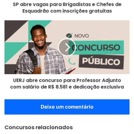
SP abre vagas para Brigadistas e Chefes de
com
inscrições
Esquadrão com inscrições gratuitas
gratuitas
UERJ
abre
concurso
para
Professor
Adjunto
com
salário
de
UERJ abre concurso para Professor Adjunto
R$
8.581
com salário de R$ 8.581 e dedicação exclusiva
e
dedicação
exclusiva
Deixe um comentário
Concursos relacionados