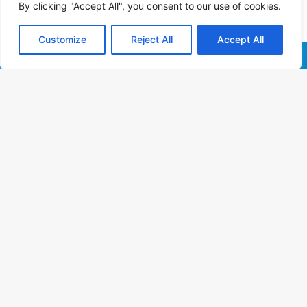
By clicking "Accept All", you consent to our use of cookies.
Customize
Reject All
Accept All
Facebook
X
WhatsApp
Telegram
B
Vo
a
t