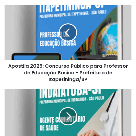
Apostila
2025:
Concurso
Público
para
Professor
de
Educação
Básica
Apostila 2025: Concurso Público para Professor
-
Prefeitura
de Educação Básica - Prefeitura de
de
Itapetininga/SP
Itapetininga/SP
Apostila
Prefeitura
de
Indaiatuba
-
SP
2025: