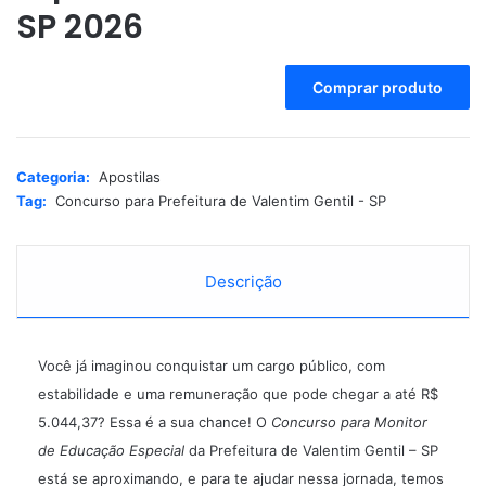
SP 2026
A
Comprar produto
l
t
e
r
Categoria:
Apostilas
n
Tag:
Concurso para Prefeitura de Valentim Gentil - SP
a
t
i
Descrição
v
e
:
Você já imaginou conquistar um cargo público, com
estabilidade e uma remuneração que pode chegar a até R$
5.044,37? Essa é a sua chance! O
Concurso para Monitor
de Educação Especial
da Prefeitura de Valentim Gentil – SP
está se aproximando, e para te ajudar nessa jornada, temos