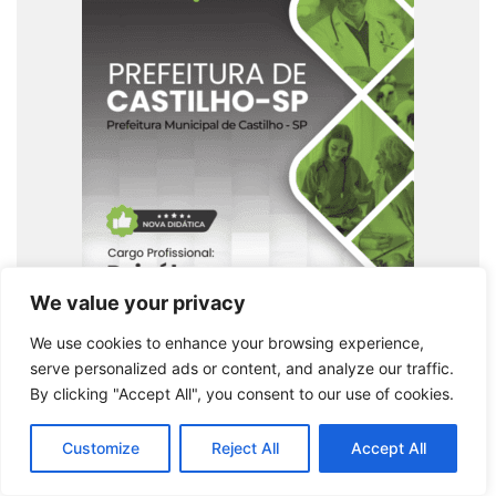
We value your privacy
Apostila Psicólogo Castilho SP 2025: Guia
Completo para Formação e Prática Profissional
We use cookies to enhance your browsing experience,
serve personalized ads or content, and analyze our traffic.
Comprar produto
By clicking "Accept All", you consent to our use of cookies.
Customize
Reject All
Accept All