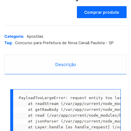
A
Comprar produto
l
t
e
r
Categoria:
Apostilas
n
Tag:
Concurso para Prefeitura de Nova Canaã Paulista - SP
a
t
i
Descrição
v
e
:
PayloadTooLargeError: request entity too large
    at readStream (/var/app/current/node_modules
    at getRawBody (/var/app/current/node_modules
    at read (/var/app/current/node_modules/body-
    at jsonParser (/var/app/current/node_modules
    at Layer.handle [as handle_request] (/var/ap