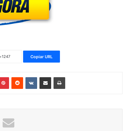
Copiar URL
mblr
Pinterest
Reddit
VK
Compartilhar via e-mail
Imprimir