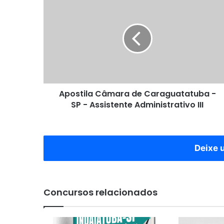
Câmara
de
Caraguatatuba
-
SP
-
Assistente
Administrativo
Apostila Câmara de Caraguatatuba -
III
SP - Assistente Administrativo III
Deixe 
Concursos relacionados