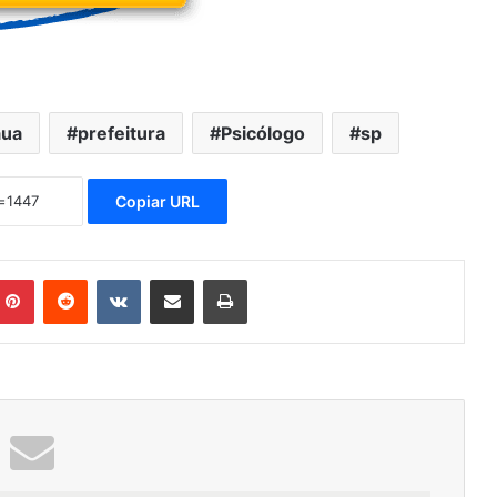
ua
prefeitura
Psicólogo
sp
Copiar URL
mblr
Pinterest
Reddit
VK
Compartilhar via e-mail
Imprimir